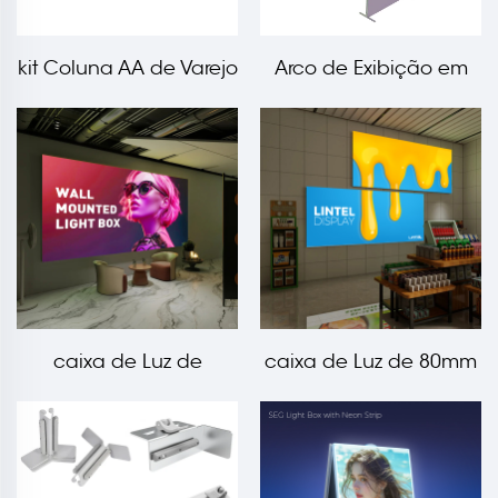
kit Coluna AA de Varejo
Arco de Exibição em
SEG Dobrável de 40mm
Tecido SEG Dobrável
caixa de Luz de
caixa de Luz de 80mm
100mm Montada na
Montada na Parede
Parede com
com Iluminação
Iluminação Traseira
Traseira\Lateral