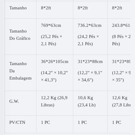
Tamanho
8*2ft
8*2ft
8*2ft
769*63cm
736.2*63cm
243.8*61c
Tamanho
(25,2 Pés ×
(24,2 Pés ×
(8 Pés × 2
Do Gráfico
2,1 Pés)
2,1 Pés)
Pés)
36*26*105cm
31*23*88cm
31*23*89c
Tamanho
Da
(14,2'' × 10,2''
(12,2'' × 9,1''
(12,2'' × 9,1'
Embalagem
× 41,3'')
× 34,6'')
× 35'')
12,2 Kg (26,9
10,6 Kg
12,6 Kg
G.W.
Libras)
(23,4 Lb)
(27,8 Libras
PV/CTN
1 PC
1 PC
1 PC