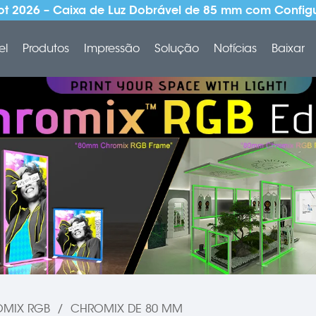
 2026 – Caixa de Luz Dobrável de 85 mm com Config
el
Produtos
Impressão
Solução
Notícias
Baixar
MIX RGB
/
CHROMIX DE 80 MM