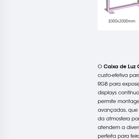
Caixa de Luz
O
custo-efetiva pa
RGB para exposi
displays contínu
permite montagem
avançadas, que s
da atmosfera por
atendem a diver
perfeita para fei