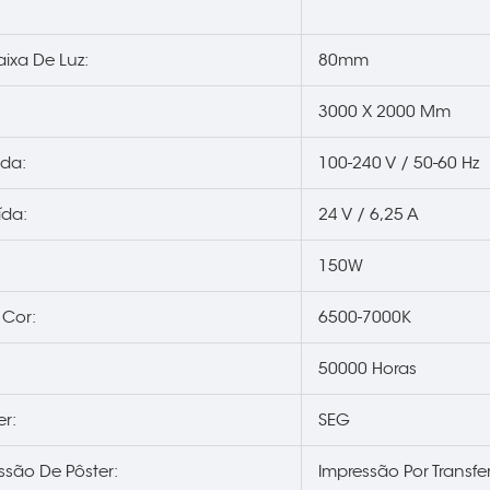
ixa De Luz:
80mm
3000 X 2000 Mm
ada:
100-240 V / 50-60 Hz
ída:
24 V / 6,25 A
150W
 Cor:
6500-7000K
50000 Horas
er:
SEG
ssão De Pôster:
Impressão Por Transfe