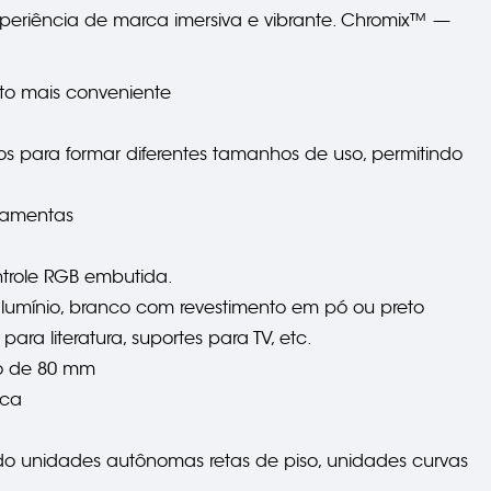
eriência de marca imersiva e vibrante. Chromix™ —
ito mais conveniente
s para formar diferentes tamanhos de uso, permitindo
rramentas
ntrole RGB embutida.
a alumínio, branco com revestimento em pó ou preto
ara literatura, suportes para TV, etc.
do de 80 mm
ica
indo unidades autônomas retas de piso, unidades curvas