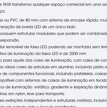
ar RGB transforma qualquer espaço comercial em uma exp
ço.
mínio ou PVC de 80 mm com sistema de encaixe rápido, mu
uminação de borda LED de um único lado
is possuem estruturas modulares que podem ser combinado
 e expansão.
ular removível de faixa LED, podendo ser montada sem fe
fetiva de iluminação da faixa LED é de 2500 mm
to para ajuste das cores de iluminação, com caixa de co
eis várias cores de estrutura em alumínio, incluindo prat
de componentes funcionais, incluindo prateleiras, caixas p
ompatível com sistemas de caixas de iluminação em teci
dos de iluminação: estático, gradiente e respiração dinâm
nhas em nylon, leve para transporte.
a exibições independentes e estruturais criativas, inclu