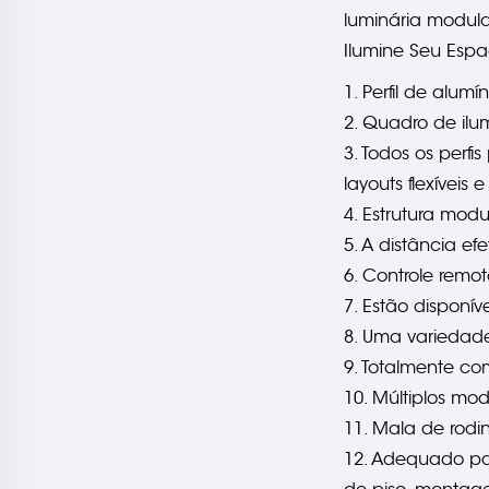
luminária modul
Ilumine Seu Espa
1. Perfil de alu
2. Quadro de il
3. Todos os perf
layouts flexíveis
4. Estrutura mod
5. A distância e
6. Controle remo
7. Estão disponív
8. Uma variedade 
9. Totalmente c
10. Múltiplos mo
11. Mala de rodi
12. Adequado par