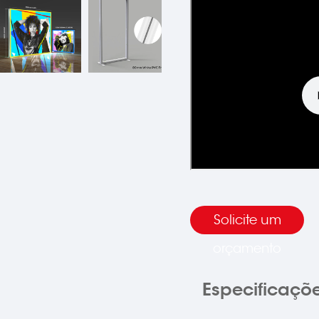
Solicite um
orçamento
Especificaçõ