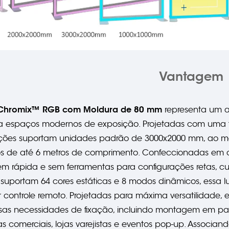
Vantagem
 Chromix™ RGB com Moldura de 80 mm
representa um a
ra espaços modernos de exposição. Projetadas com uma fi
ções suportam unidades padrão de 3000x2000 mm, ao me
os de até 6 metros de comprimento. Confeccionadas em a
 rápida e sem ferramentas para configurações retas, cu
uportam 64 cores estáticas e 8 modos dinâmicos, essa l
 controle remoto. Projetadas para máxima versatilidade,
sas necessidades de fixação, incluindo montagem em pa
ras comerciais, lojas varejistas e eventos pop-up. Associan