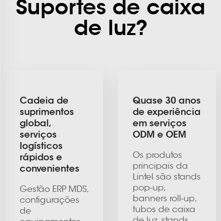
Suportes de caixa
de luz?
Cadeia de
Quase 30 anos
suprimentos
de experiência
global,
em serviços
serviços
ODM e OEM
logísticos
Os produtos
rápidos e
principais da
convenientes
Lintel são stands
pop-up,
Gestão ERP MDS,
banners roll-up,
configurações
tubos de caixa
de
de luz, stands