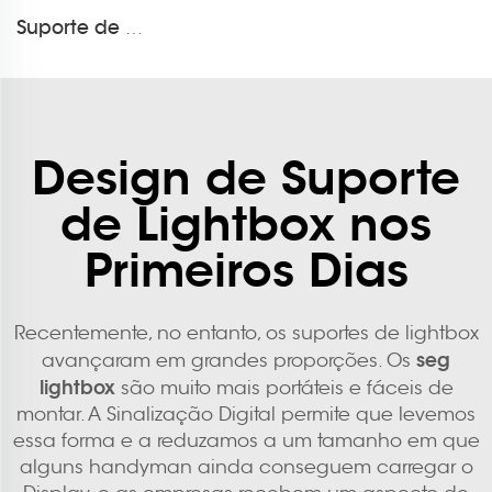
Suporte de Banner de Tecido ZE Tube Varejo LT-24A1
Design de Suporte
de Lightbox nos
Primeiros Dias
Recentemente, no entanto, os suportes de lightbox
seg
avançaram em grandes proporções. Os
lightbox
são muito mais portáteis e fáceis de
montar. A Sinalização Digital permite que levemos
essa forma e a reduzamos a um tamanho em que
alguns handyman ainda conseguem carregar o