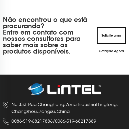
Não encontrou o que está
procurando?
Entre em contato com
Solicite uma
nossos consultores para
saber mais sobre os
produtos disponíveis.
Cotação Agora
No.333, Rua Changhong, Zona Industrial Lingtong,
Changzhou, Jiangsu, China
0086-519-68217886
/
0086-519-68217889