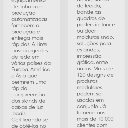
equipamentos
de tecido,
de linhas de
bandeiras,
produção
quadros de
automatizadas
posters indoor e
fornecem a
outdoor,
produção e
molduras snap,
entrega mais
soluções para
rápidas. A Lintel
estandes,
possui agentes
impressão
de rede em
gráfica, entre
vários países da
outros. Mais de
Europa, América
120 designs de
e Ásia que
produtos
permitem uma
modulares
rápida
podem ser
compreensão
usados em
dos stands de
conjunto. Já
caixas de luz
fornecemos
locais.
mais de 10.000
Certificando-se
clientes com
de obtê-los no