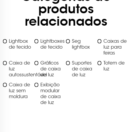
produtos
relacionados
Lightbox
Lightboxes
Seg
Caixas de
de tecido
de tecido
lightbox
luz para
feiras
Caixa de
Gráficos
Suportes
Totem de
luz
de caixa
de caixa
luz
autossustentável
de luz
de luz
Caixa de
Exibição
luz sem
modular
moldura
de caixa
de luz