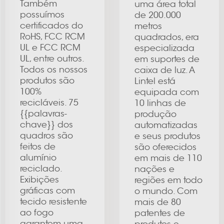
Também
uma área total
possuímos
de 200.000
certificados do
metros
RoHS, FCC RCM
quadrados, era
UL e FCC RCM
especializada
UL, entre outros.
em suportes de
Todos os nossos
caixa de luz. A
produtos são
Lintel está
100%
equipada com
recicláveis. 75
10 linhas de
{{palavras-
produção
chave}} dos
automatizadas
quadros são
e seus produtos
feitos de
são oferecidos
alumínio
em mais de 110
reciclado.
nações e
Exibições
regiões em todo
gráficas com
o mundo. Com
tecido resistente
mais de 80
ao fogo
patentes de
garantem uma