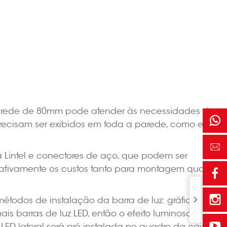
parede de 80mm pode atender às necessidades de
recisam ser exibidos em toda a parede, como em
a Lintel e conectores de aço, que podem ser
tivamente os custos tanto para montagem quanto
odos de instalação da barra de luz: gráficos
ais barras de luz LED, então o efeito luminoso é
LED lateral será pré-instalada no quadro da caixa