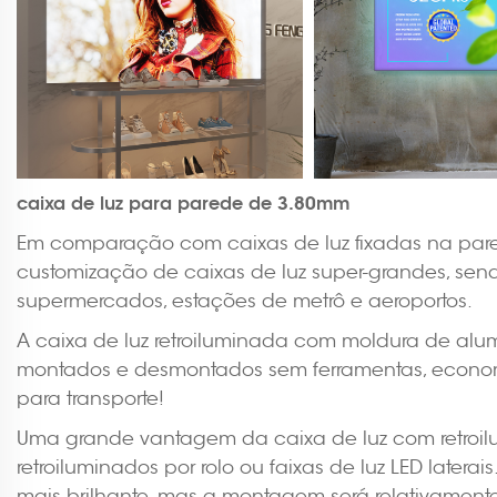
caixa de luz para parede de 3.80mm
Em comparação com caixas de luz fixadas na par
customização de caixas de luz super-grandes, se
supermercados, estações de metrô e aeroportos.
A caixa de luz retroiluminada com moldura de alum
montados e desmontados sem ferramentas, econom
para transporte!
Uma grande vantagem da caixa de luz com retroil
retroiluminados por rolo ou faixas de luz LED latera
mais brilhante, mas a montagem será relativamente 