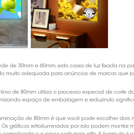
ede de 30mm e 60mm, esta caixa de luz fixada na 
ndo muito adequada para anúncios de marcas que p
ínio de 80mm utiliza o processo especial de corte d
izando espaço de embalagem e reduzindo significa
uminação de 80mm é que você pode escolher dois mét
is. Os gráficos retroiluminados por rolo podem montar m
complicada e o preço será mais alto. A barra de luz 