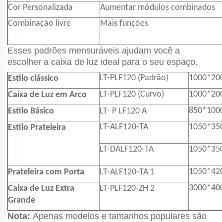
Cor Personalizada
Aumentar módulos combinados
Combinação livre
Mais funções
Esses padrões mensuráveis ajudam você a
escolher a caixa de luz ideal para o seu espaço.
LT-PLF120 (Padrão)
1000*2
Estilo clássico
LT-PLF120 (Curvo)
1000*2
Caixa de Luz em Arco
850*10
Estilo Básico
LT-
P
LF120
A
LT-ALF120-TA
1050*3
Estilo Prateleira
LT-DALF120-TA
1050*3
1050*4
Prateleira com Porta
LT-ALF120-TA
1
3000*4
Caixa de Luz Extra
LT-PLF120-ZH
2
Grande
Nota:
Apenas modelos e tamanhos populares são