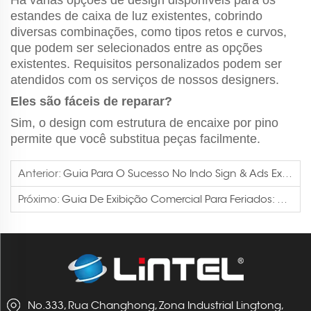
Há várias opções de design disponíveis para os
estandes de caixa de luz existentes, cobrindo
diversas combinações, como tipos retos e curvos,
que podem ser selecionados entre as opções
existentes. Requisitos personalizados podem ser
atendidos com os serviços de nossos designers.
Eles são fáceis de reparar?
Sim, o design com estrutura de encaixe por pino
permite que você substitua peças facilmente.
Anterior:
Guia Para O Sucesso No Indo Sign & Ads Expo: O Stand Com Caixa De Luz Lintel Se Destaca Na Exposição
Próximo:
Guia De Exibição Comercial Para Feriados: Como As Caixas De Iluminação SEG Da Lintel Impulsionam As Vendas De Natal Desde O Halloween
No.333, Rua Changhong, Zona Industrial Lingtong,